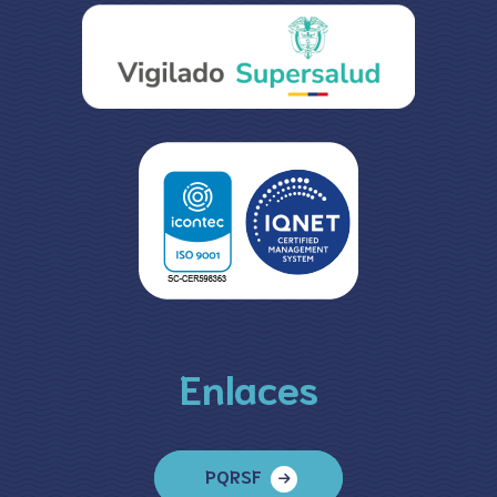
Enlaces
PQRSF