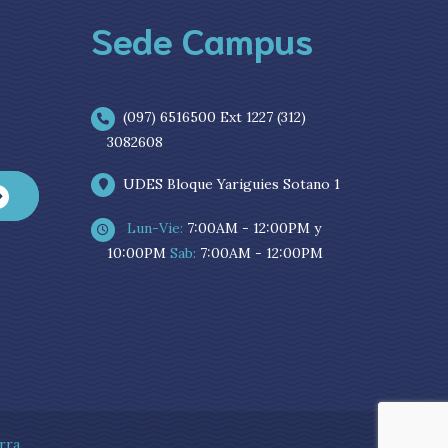
Sede Campus
(097) 6516500 Ext 1227 (312)
3082608
UDES Bloque Yariguies Sotano 1
Lun-Vie:
7:00AM - 12:00PM y
10:00PM
Sab:
7:00AM - 12:00PM
rra