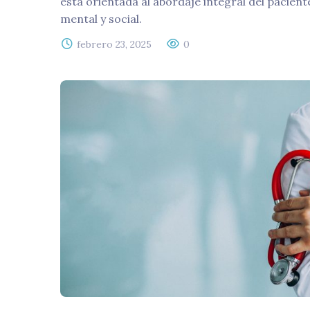
está orientada al abordaje integral del paciente
mental y social.
febrero 23, 2025
0