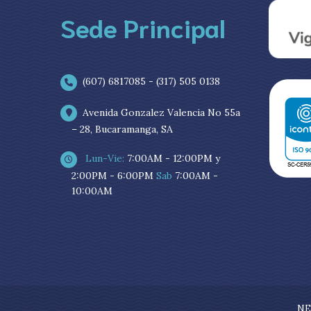
Sede Principal
(607) 6817085 - (317) 505 0138
Avenida Gonzalez Valencia No 55a
– 28, Bucaramanga, SA
Lun-Vie:
7:00AM - 12:00PM y
2:00PM - 6:00PM
Sab
7:00AM -
10:00AM
NE