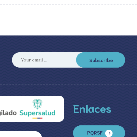
Subscribe
Enlaces
PQRSF